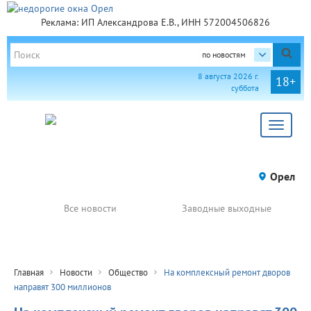
Реклама: ИП Александрова Е.В., ИНН 572004506826
по новостям
8 августа 2026 г.
18+
суббота
Toggle
navigat
Орел
Все новости
Заводные выходные
Главная
Новости
Общество
На комплексный ремонт дворов
направят 300 миллионов