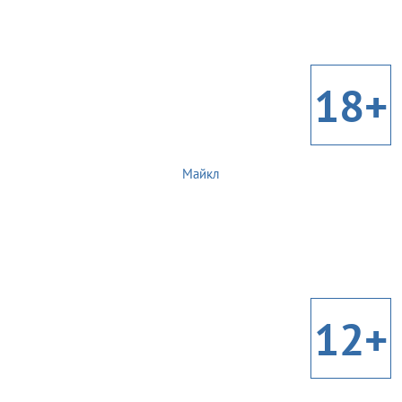
18+
Майкл
12+