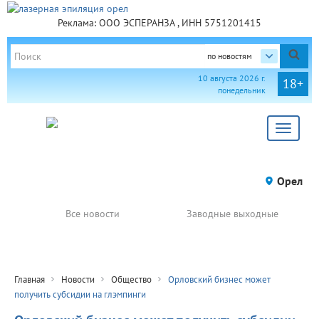
Реклама: ООО ЭСПЕРАНЗА , ИНН 5751201415
по новостям
10 августа 2026 г.
18+
понедельник
Toggle
navigat
Орел
Все новости
Заводные выходные
Главная
Новости
Общество
Орловский бизнес может
получить субсидии на глэмпинги