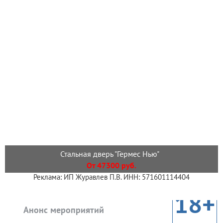
Стальная дверь "Гермес Нью"
От 47300 руб.
Реклама: ИП Журавлев П.В. ИНН: 571601114404
18+
Анонс мероприятий