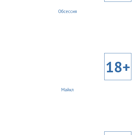
Обсессия
18+
Майкл