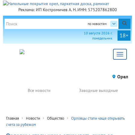
Реклама: ИП Костромичев А. Н. ИНН: 575207862800
по новостям
10 августа 2026 г.
18+
понедельник
Toggle
navigat
Орел
Все новости
Заводные выходные
Главная
Новости
Общество
Орловцы стали чаще открывать
счета за рубежом