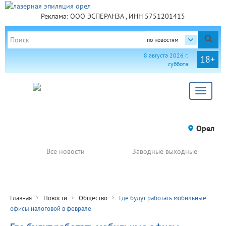
Реклама: ООО ЭСПЕРАНЗА , ИНН 5751201415
по новостям
8 августа 2026 г.
18+
суббота
Toggle
navigat
Орел
Все новости
Заводные выходные
Главная
Новости
Общество
Где будут работать мобильные
офисы налоговой в феврале