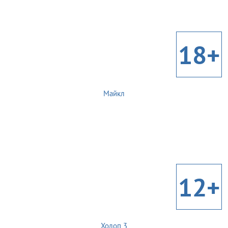
18+
Майкл
12+
Холоп 3