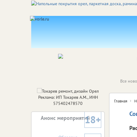
Все ново
Реклама: ИП Токарев А.М., ИНН
Главная
Н
575402478570
Со
18+
Анонс мероприятий
Ра