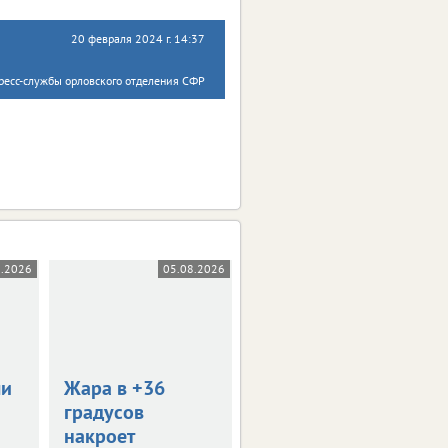
20 февраля 2024 г. 14:37
ресс-службы орловского отделения СФР
8.2026
05.08.2026
05.08.2026
0+
ли
Жара в +36
В Орле пройдет
градусов
День меда
накроет
Тематическая ярмарка