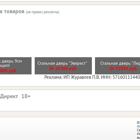
а товаров
(на правах рекламы)
 дверь 9см
Стальная дверь "Эверест"
Стальная дверь "Л
нцепт
От 35200 руб.
От 32000 руб.
800 руб.
Реклама: ИП Журавлев П.В. ИНН: 5716011144
.Директ
©
И
С
И
в