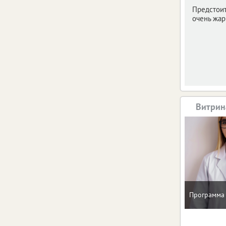
Предстои
очень жар
Витрин
Программа 