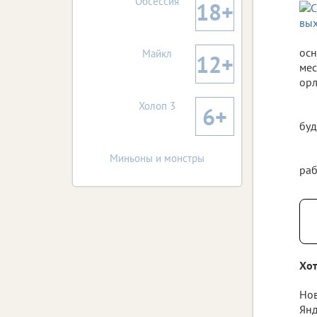
Обсессия
18+
осн
Майкл
12+
мес
орл
Холоп 3
6+
буд
Миньоны и монстры
раб
Хот
Нов
Янд