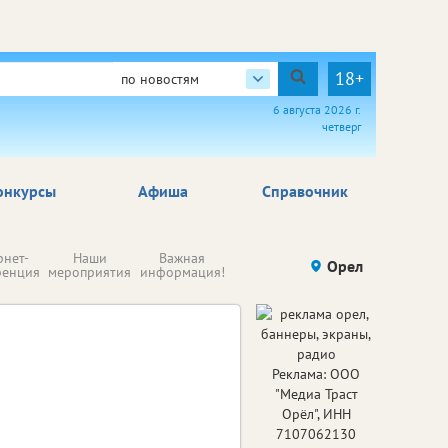
18+
по новостям
6 августа 2026 г.
четверг
онкурсы
Афиша
Справочник
Н
рнет-
Наши
Важная
Происшествия
Орел
Здоровье
комп
ренция
мероприятия
информация!
п
ре
Реклама: ООО
"Медиа Траст
Орёл", ИНН
7107062130