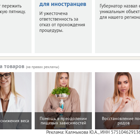
для иностранцев
т пережить
Губернатор назвал 
кую пятницу.
уникальным объек
И ужесточена
для нашего региона
ответственность за
отказ от прохождения
процедуры.
а товаров
(на правах рекламы)
Помощь в преодолении
Восстановление по
снижения веса
пищевых зависимостей
родов
Реклама: Калмыкова Ю.А., ИНН 57510462913