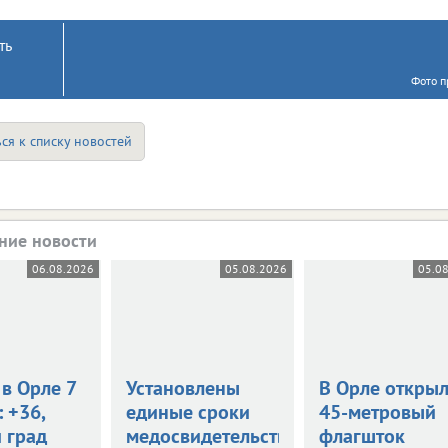
ть
Фото п
ся к списку новостей
ние новости
06.08.2026
05.08.2026
05.0
в Орле 7
Установлены
В Орле откры
: +36,
единые сроки
45-метровый
 град
медосвидетельствования
флагшток