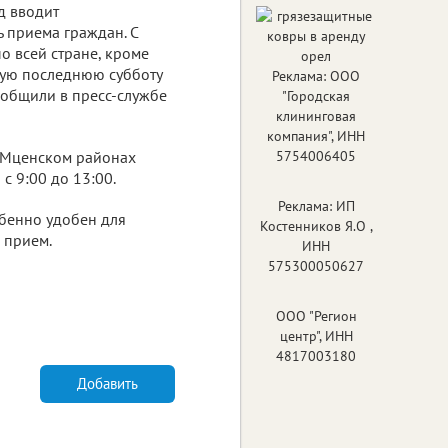
д вводит
 приема граждан. С
о всей стране, кроме
дую последнюю субботу
Реклама: ООО
ообщили в пресс-службе
"Городская
клининговая
компания", ИНН
и Мценском районах
5754006405
с 9:00 до 13:00.
Реклама: ИП
обенно удобен для
Костенников Я.О ,
 прием.
ИНН
575300050627
ООО "Регион
центр", ИНН
4817003180
Добавить