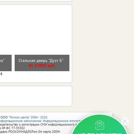
Входная дверь ГАРДА
ира"
Стальная дверь "Дуэт Б"
2МДФ Зеркало
От 32000 руб.
От 25700 руб.
04
 ООО
"Регион центр" 2004 - 2026
нформационное наполнение: Информационное агентство vRossii.ru
видетельство о регистрации СМИ информационного агентства vRossii.ru
А № ФС 77‑35502
ыдано РОСКОМНАДЗОРом 04 марта 2009г.