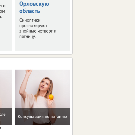
Орловскую
развернется уже в
его
ближайшие выходные.
область
том
Рассказываем
.
Синоптики
подробности.
прогнозируют
знойные четверг и
пятницу.
Мотивацию и поддержку
сле
Консультация по питанию
на пути к здоровью и телу
мечты
6