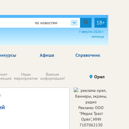
18+
по новостям
7 августа 2026 г.
пятница
онкурсы
Афиша
Справочник
Н
рнет-
Наши
Важная
Происшествия
Орел
Здоровье
комп
ренция
мероприятия
информация!
п
ре
й
ий
Реклама: ООО
"Медиа Траст
Орёл", ИНН
7107062130