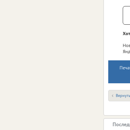
Хот
Нов
Янд
Печа
Вернуть
Послед