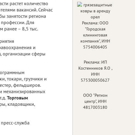
сти растет количество
телями вакансий. Сейчас
бы занятости региона
е профессии. Для
Реклама: ООО
м ранее – 8,5 тыс.
"Городская
клининговая
риятия
компания", ИНН
дравоохранения и
5754006405
и), организации сферы
Реклама: ИП
Костенников Я.О ,
рограммным
ИНН
и, токари, грузчики и
575300050627
естер, фельдшеров.
 и механизированных
ООО "Регион
т.д.
Торговым
центр", ИНН
ры, кладовщики,
4817003180
 пресс-служба