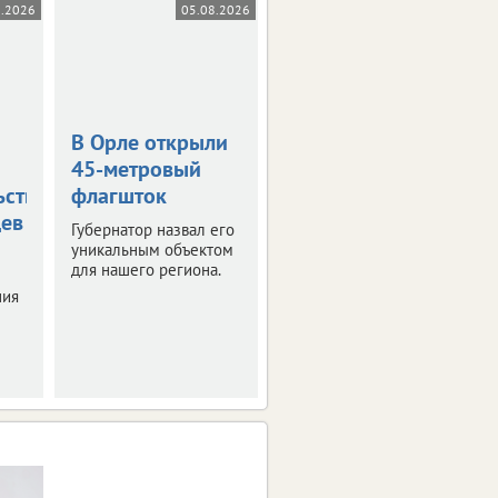
8.2026
05.08.2026
05.08.2026
В Орле открыли
Жара в +36
45-метровый
градусов
ьствования
флагшток
накроет
цев
Орловскую
Губернатор назвал его
область
уникальным объектом
для нашего региона.
Синоптики
ния
прогнозируют
знойные четверг и
пятницу.