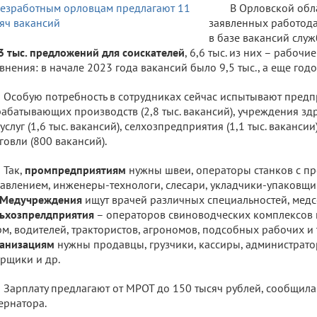
В Орловской обла
заявленных работода
в базе вакансий служ
3 тыс. предложений для соискателей
, 6,6 тыс. из них – рабочи
внения: в начале 2023 года вакансий было 9,5 тыс., а еще годо
Особую потребность в сотрудниках сейчас испытывают предп
абатывающих производств (2,8 тыс. вакансий), учреждения з
услуг (1,6 тыс. вакансий), селхозпредприятия (1,1 тыс. ваканси
говли (800 вакансий).
Так,
промпредприятиям
нужны швеи, операторы станков с п
авлением, инженеры-технологи, слесари, укладчики-упаковщик
Медучреждения
ищут врачей различных специальностей, медс
ьхозпрелдприятия
– операторов свиноводческих комплексов
м, водителей, трактористов, агрономов, подсобных рабочих и 
ганизациям
нужны продавцы, грузчики, кассиры, администрато
рщики и др.
Зарплату предлагают от МРОТ до 150 тысяч рублей, сообщила
ернатора.