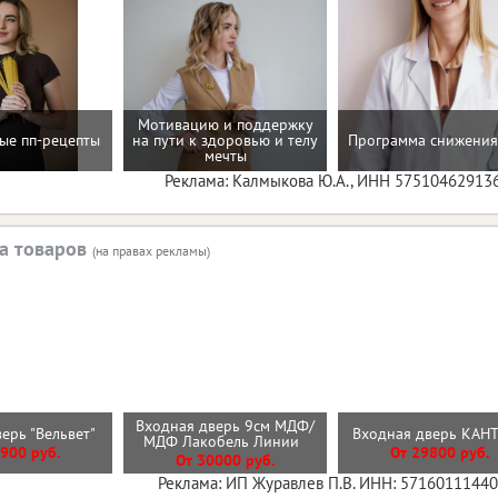
Мотивацию и поддержку
ые пп-рецепты
на пути к здоровью и телу
Программа снижения
мечты
Реклама: Калмыкова Ю.А., ИНН 57510462913
а товаров
(на правах рекламы)
Входная дверь 9см МДФ/
верь "Вельвет"
Входная дверь КА
МДФ Лакобель Линии
900 руб.
От 29800 руб.
От 30000 руб.
Реклама: ИП Журавлев П.В. ИНН: 5716011144