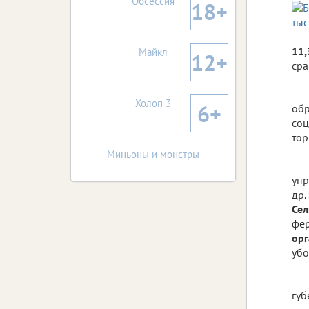
Обсессия
18+
11,
Майкл
12+
сра
Холоп 3
6+
обр
соц
тор
Миньоны и монстры
упр
др.
Сел
фер
ор
убо
губ