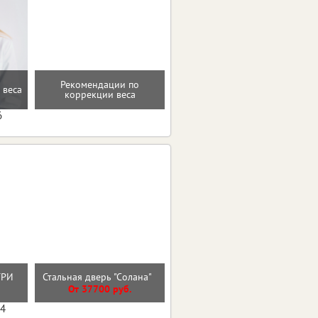
Рекомендации по
Восстановление после
 веса
коррекции веса
родов
6
Входная дверь
НТРИ
Стальная дверь "Солана"
ГЕОМЕТРИЯ ЭМАЛИТ
БЕЛЫЙ ЗЕРКАЛО
От 37700 руб.
от 33900 руб.
04