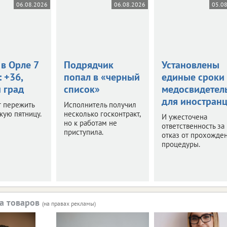
06.08.2026
06.08.2026
05.0
в Орле 7
Подрядчик
Установлены
: +36,
попал в «черный
единые сроки
 град
список»
медосвидетел
для иностран
т пережить
Исполнитель получил
кую пятницу.
несколько госконтракт,
И ужесточена
но к работам не
ответственность за
приступила.
отказ от прохожде
процедуры.
а товаров
(на правах рекламы)