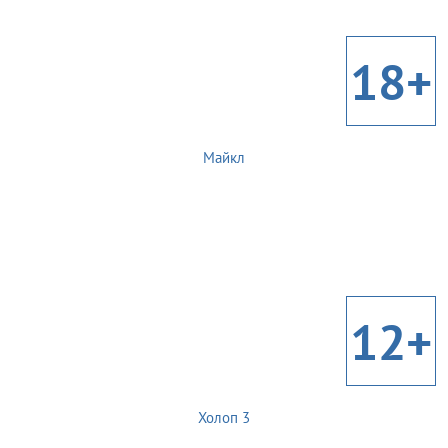
18+
Майкл
12+
Холоп 3