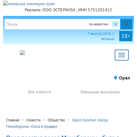
Реклама: ООО ЭСПЕРАНЗА , ИНН 5751201415
по новостям
7 августа 2026 г.
18+
пятница
Toggle
navigat
Орел
Все новости
Заводные выходные
Главная
Новости
Общество
Орел посетил поезд
Минобороны «Сила в правде»