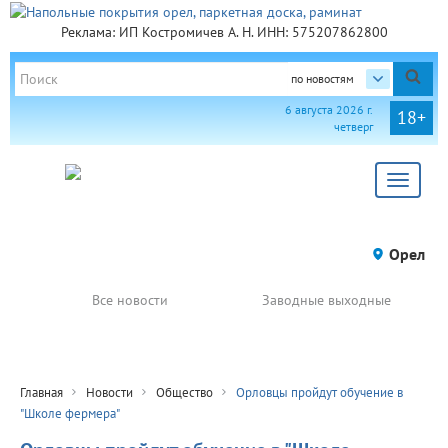
Реклама: ИП Костромичев А. Н. ИНН: 575207862800
по новостям
6 августа 2026 г.
18+
четверг
Toggle
navigat
Орел
Все новости
Заводные выходные
Главная
Новости
Общество
Орловцы пройдут обучение в
"Школе фермера"