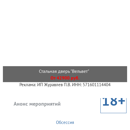
Стальная дверь "Вельвет"
От 42900 руб.
Реклама: ИП Журавлев П.В. ИНН: 571601114404
18+
Анонс мероприятий
Обсессия