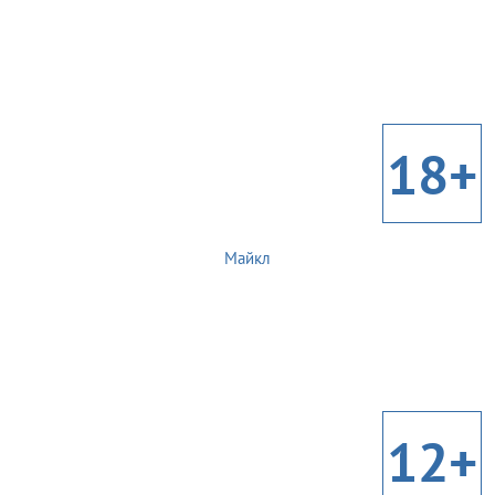
18+
Майкл
12+