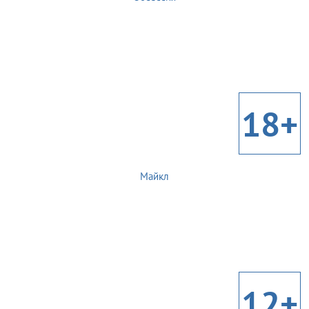
18+
Майкл
12+