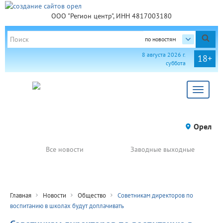
ООО "Регион центр", ИНН 4817003180
по новостям
8 августа 2026 г.
18+
суббота
Toggle
navigat
Орел
Все новости
Заводные выходные
Главная
Новости
Общество
Советникам директоров по
воспитанию в школах будут доплачивать