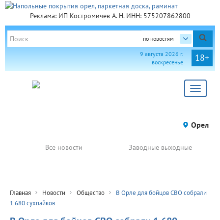
Реклама: ИП Костромичев А. Н. ИНН: 575207862800
по новостям
9 августа 2026 г.
18+
воскресенье
Toggle
navigat
Орел
Все новости
Заводные выходные
Главная
Новости
Общество
В Орле для бойцов СВО собрали
1 680 сухпайков