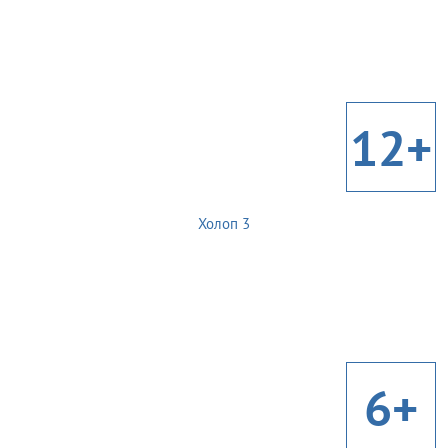
12+
Холоп 3
6+