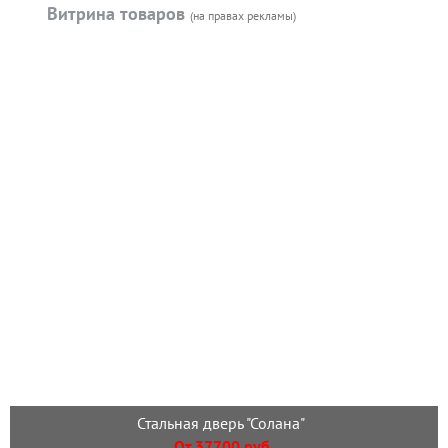
Витрина товаров
(на правах рекламы)
Стальная дверь "Солана"
От 37700 руб.