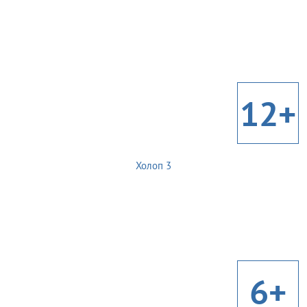
12+
Холоп 3
6+