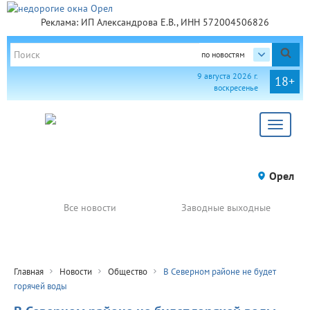
Реклама: ИП Александрова Е.В., ИНН 572004506826
по новостям
9 августа 2026 г.
18+
воскресенье
Toggle
navigat
Орел
Все новости
Заводные выходные
Главная
Новости
Общество
В Северном районе не будет
горячей воды