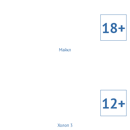
18+
Майкл
12+
Холоп 3