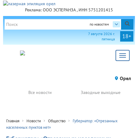
Реклама: ООО ЭСПЕРАНЗА , ИНН 5751201415
по новостям
7 августа 2026 г.
18+
пятница
Toggle
navigat
Орел
Все новости
Заводные выходные
Главная
Новости
Общество
Губернатор: «Отрезанных
населенных пунктов нет»