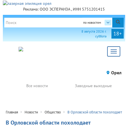
Реклама: ООО ЭСПЕРАНЗА , ИНН 5751201415
по новостям
8 августа 2026 г.
18+
суббота
Toggle
navigat
Орел
Все новости
Заводные выходные
Главная
Новости
Общество
В Орловской области похолодает
В Орловской области похолодает