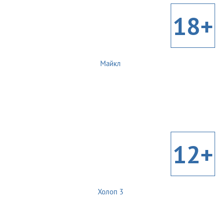
18+
Майкл
12+
Холоп 3