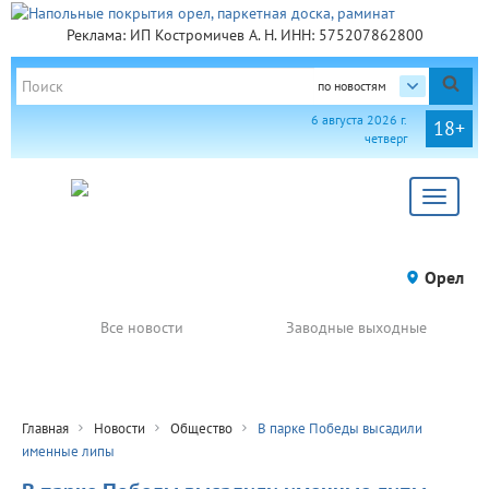
Реклама: ИП Костромичев А. Н. ИНН: 575207862800
по новостям
6 августа 2026 г.
18+
четверг
Toggle
navigat
Орел
Все новости
Заводные выходные
Главная
Новости
Общество
В парке Победы высадили
именные липы