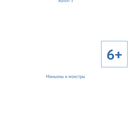
Холоп 3
6+
Миньоны и монстры