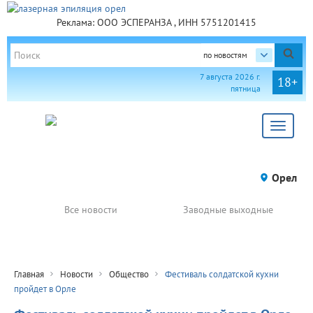
Реклама: ООО ЭСПЕРАНЗА , ИНН 5751201415
по новостям
7 августа 2026 г.
18+
пятница
Toggle
navigat
Орел
Все новости
Заводные выходные
Главная
Новости
Общество
Фестиваль солдатской кухни
пройдет в Орле