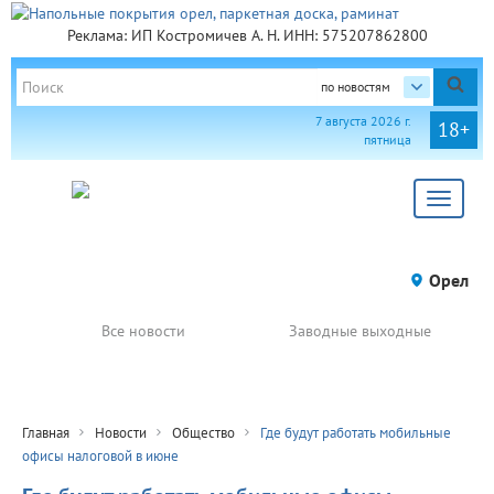
Реклама: ИП Костромичев А. Н. ИНН: 575207862800
по новостям
7 августа 2026 г.
18+
пятница
Toggle
navigat
Орел
Все новости
Заводные выходные
Главная
Новости
Общество
Где будут работать мобильные
офисы налоговой в июне