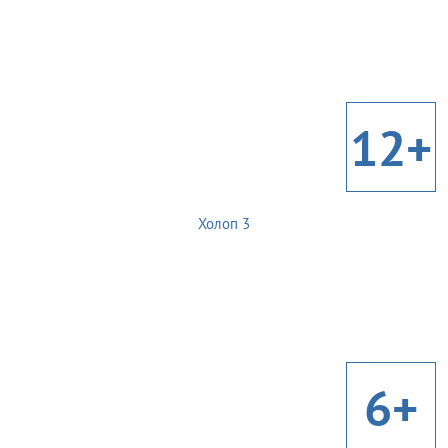
12+
Холоп 3
6+