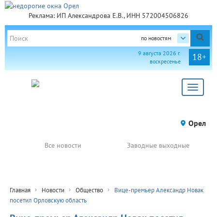
Реклама: ИП Александрова Е.В., ИНН 572004506826
по новостям
9 августа 2026 г.
18+
воскресенье
Toggle
navigat
Орел
Все новости
Заводные выходные
Главная
Новости
Общество
Вице-премьер Александр Новак
посетил Орловскую область