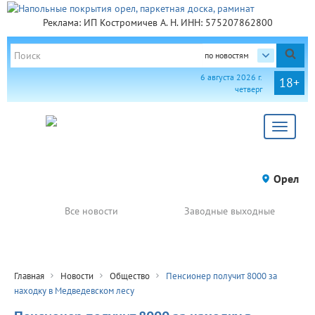
Реклама: ИП Костромичев А. Н. ИНН: 575207862800
по новостям
6 августа 2026 г.
18+
четверг
Toggle
navigat
Орел
Все новости
Заводные выходные
Главная
Новости
Общество
Пенсионер получит 8000 за
находку в Медведевском лесу