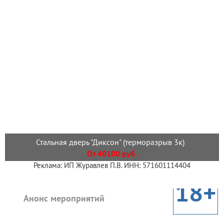
Стальная дверь "Диксон" (терморазрыв 3к)
От 40100 руб.
Реклама: ИП Журавлев П.В. ИНН: 571601114404
18+
Анонс мероприятий