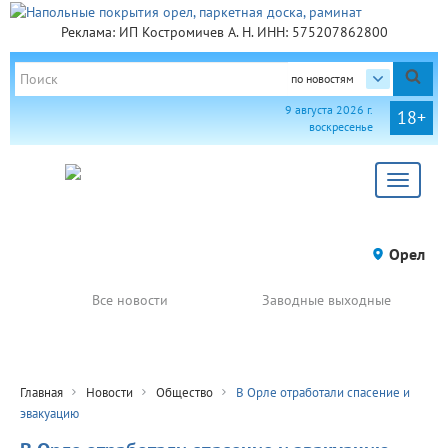
Реклама: ИП Костромичев А. Н. ИНН: 575207862800
по новостям
9 августа 2026 г.
18+
воскресенье
Toggle
navigat
Орел
Все новости
Заводные выходные
Главная
Новости
Общество
В Орле отработали спасение и
эвакуацию