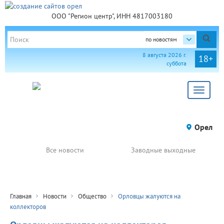
ООО "Регион центр", ИНН 4817003180
по новостям
8 августа 2026 г.
18+
суббота
Toggle
navigat
Орел
Все новости
Заводные выходные
Главная
Новости
Общество
Орловцы жалуются на
коллекторов