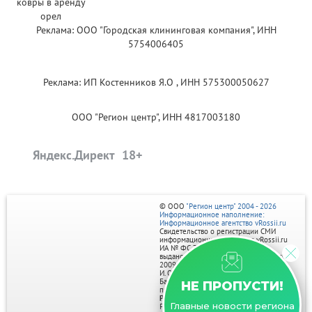
Реклама: ООО "Городская клининговая компания", ИНН
5754006405
Реклама: ИП Костенников Я.О , ИНН 575300050627
ООО "Регион центр", ИНН 4817003180
Яндекс.Директ
© ООО
"Регион центр" 2004 - 2026
Информационное наполнение:
Информационное агентство vRossii.ru
Свидетельство о регистрации СМИ
информационного агентства vRossii.ru
ИА № ФС 77‑35502
выдано РОСКОМНАДЗОРом 04 марта
2009г.
И. О. Главного редактора Нарыков А. Н.
Баннеры на портале размещаются на
НЕ ПРОПУСТИ!
правах рекламы.
Реклама на портале:
Главные новости региона
Рекламное агентство "Умный маркетинг"