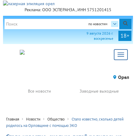
Реклама: ООО ЭСПЕРАНЗА , ИНН 5751201415
по новостям
9 августа 2026 г.
18+
воскресенье
Toggle
navigat
Орел
Все новости
Заводные выходные
Главная
Новости
Общество
Стало известно, сколько детей
родилось на Орловщине с помощью ЭКО