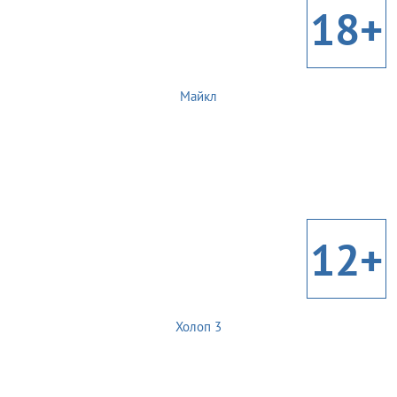
18+
Майкл
12+
Холоп 3