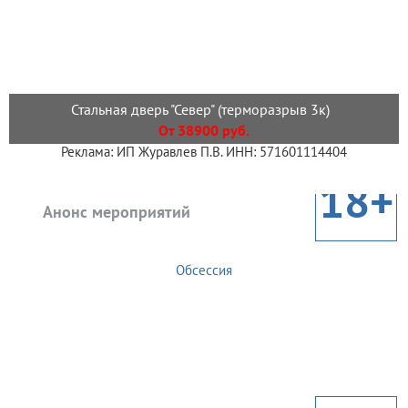
Стальная дверь "Север" (терморазрыв 3к)
От 38900 руб.
Реклама: ИП Журавлев П.В. ИНН: 571601114404
18+
Анонс мероприятий
Обсессия