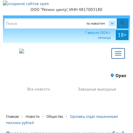
ООО "Регион центр", ИНН 4817003180
по новостям
7 августа 2026 г.
18+
пятница
Toggle
navigat
Орел
Все новости
Заводные выходные
Главная
Новости
Общество
Орловец отдал мошенникам
миллион рублей