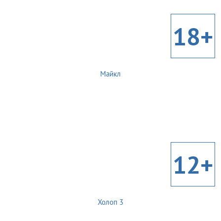
18+
Майкл
12+
Холоп 3