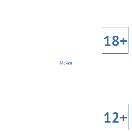
18+
Майкл
12+