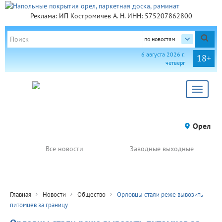
Реклама: ИП Костромичев А. Н. ИНН: 575207862800
по новостям
6 августа 2026 г.
18+
четверг
Toggle
navigat
Орел
Все новости
Заводные выходные
Главная
Новости
Общество
Орловцы стали реже вывозить
питомцев за границу