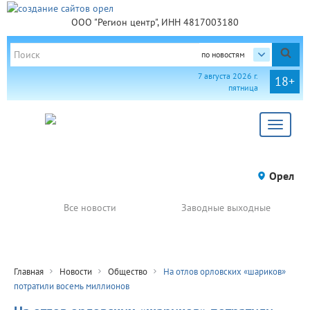
ООО "Регион центр", ИНН 4817003180
по новостям
7 августа 2026 г.
18+
пятница
Toggle
navigat
Орел
Все новости
Заводные выходные
Главная
Новости
Общество
На отлов орловских «шариков»
потратили восемь миллионов