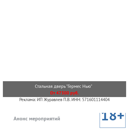
Стальная дверь "Гермес Нью"
От 47300 руб.
Реклама: ИП Журавлев П.В. ИНН: 571601114404
18+
Анонс мероприятий