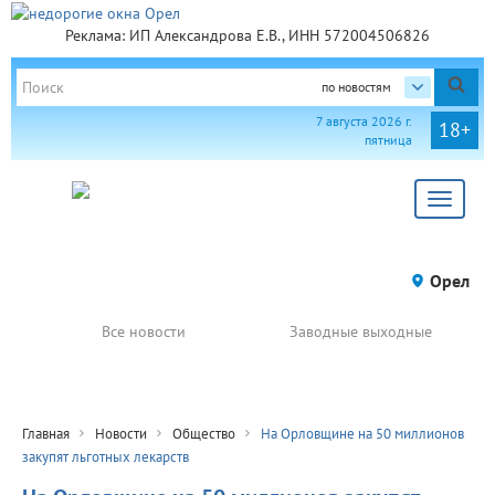
Реклама: ИП Александрова Е.В., ИНН 572004506826
по новостям
7 августа 2026 г.
18+
пятница
Toggle
navigat
Орел
Все новости
Заводные выходные
Главная
Новости
Общество
На Орловщине на 50 миллионов
закупят льготных лекарств