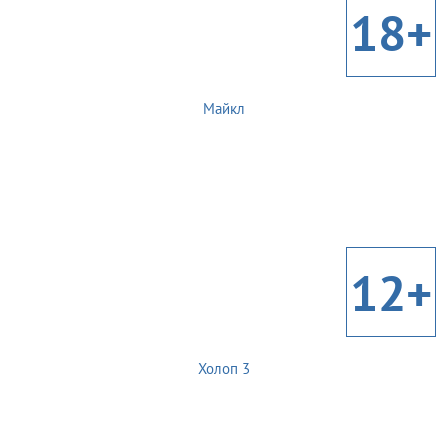
18+
Майкл
12+
Холоп 3