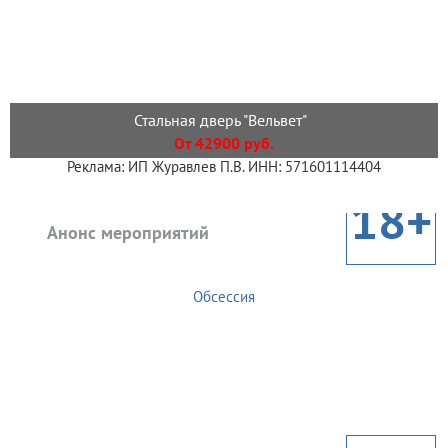
Стальная дверь "Вельвет"
От 42900 руб.
Реклама: ИП Журавлев П.В. ИНН: 571601114404
18+
Анонс мероприятий
Обсессия