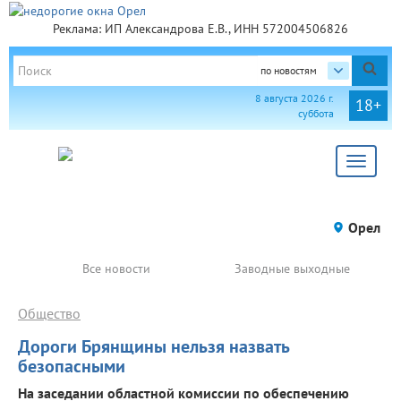
Реклама: ИП Александрова Е.В., ИНН 572004506826
по новостям
8 августа 2026 г.
18+
суббота
Toggle
navigat
Орел
Все новости
Заводные выходные
Общество
Дороги Брянщины нельзя назвать
безопасными
На заседании областной комиссии по обеспечению