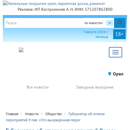
Реклама: ИП Костромичев А. Н. ИНН: 575207862800
по новостям
7 августа 2026 г.
18+
пятница
Toggle
navigat
Орел
Все новости
Заводные выходные
Главная
Новости
Общество
Губернатор об отмене
мероприятий 9 мая: «Это вынужденная мера»