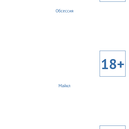
Обсессия
18+
Майкл