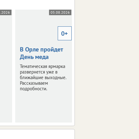
8.2026
05.08.2026
05.08.2026
0+
В Орле пройдет
Почтовое
День меда
отделение
Орловского
Тематическая ярмарка
Главпочтамта
развернется уже в
ближайшие выходные.
переехало
Рассказываем
подробности.
Но адрес остался
прежним.