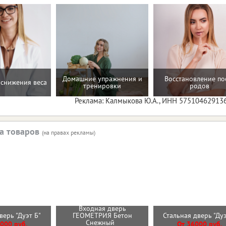
Домашние упражнения и
Восстановление по
снижения веса
тренировки
родов
Реклама: Калмыкова Ю.А., ИНН 57510462913
а товаров
(на правах рекламы)
Входная дверь
верь "Дуэт Б"
ГЕОМЕТРИЯ Бетон
Стальная дверь "Ду
Снежный
000 руб.
От 36000 руб.