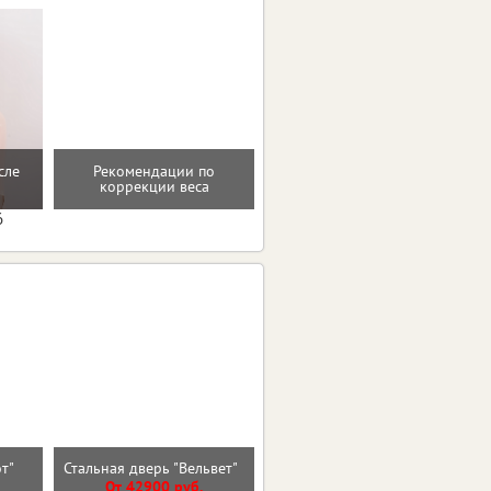
Мотивацию и поддержку
сле
Рекомендации по
на пути к здоровью и телу
коррекции веса
мечты
6
Входная дверь МОЛДИНГ
эт"
Стальная дверь "Вельвет"
ЭМАЛИТ БЕЛЫЙ
От 42900 руб.