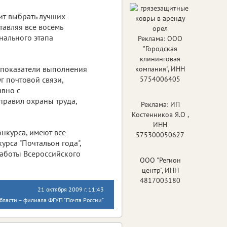
ит выбрать лучших
тавляя все восемь
нального этапа
Реклама: ООО
"Городская
клининговая
 показатели выполнения
компания", ИНН
г почтовой связи,
5754006405
ивно с
правил охраны труда,
Реклама: ИП
Костенников Я.О ,
ИНН
онкурса, имеют все
575300050627
рса "Почтальон года",
работы Всероссийского
ООО "Регион
центр", ИНН
4817003180
21 октября 2009 г. 11:43
бласти – филиала ФГУП "Почта России"