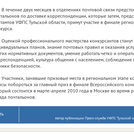
В течение двух месяцев в отделениях почтовой связи предсто
тальонов по доставке корреспонденции, которые затем, предс
тамтов УФПС Тульской области, примут участие в финале регио
курса.
Оценкой профессионального мастерства конкурсантов станут
ивидуальных планов, знание почтовых правил и оказания услу
гих нормативных документов, умение работать четко и операт
респонденцией, культура общения с населением, соблюдение 
ники безопасности.
Участники, занявшие призовые места в региональном этапе к
сы побороться за главный приз в финале Всероссийского конку
орый состоится в марте-апреле 2010 года в Москве во время 
зда почтальонов.
ть
Автор публикации Пресс-служба УФПС Тульской о