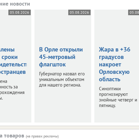
ние новости
05.08.2026
05.08.2026
05.0
влены
В Орле открыли
Жара в +36
 сроки
45-метровый
градусов
идетельствования
флагшток
накроет
остранцев
Орловскую
Губернатор назвал его
область
уникальным объектом
чена
для нашего региона.
нность за
Синоптики
прохождения
прогнозируют
ы.
знойные четверг и
пятницу.
а товаров
(на правах рекламы)