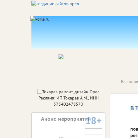
Все ново
Реклама: ИП Токарев А.М., ИНН
575402478570
В 
18+
Анонс мероприятий
пов
рег