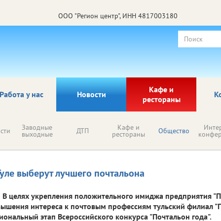
ООО "Регион центр", ИНН 4817003180
Кафе и
Работа у нас
Новости
К
рестораны
Заводные
Кафе и
Инте
сти
ДТП
Общество
выходные
рестораны
конфе
Туле выберут лучшего почтальона
В целях укрепления положительного имиджа предприятия "По
ышения интереса к почтовым профессиям тульский филиал "П
иональный этап Всероссийского конкурса "Почтальон года".