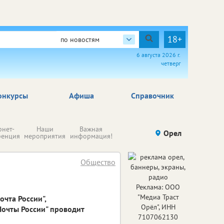
18+
по новостям
6 августа 2026 г.
четверг
онкурсы
Афиша
Справочник
Н
рнет-
Наши
Важная
Происшествия
Орел
Здоровье
комп
ренция
мероприятия
информация!
п
ре
Общество
Реклама: ООО
"Медиа Траст
чта России",
Орёл", ИНН
очты России" проводит
7107062130