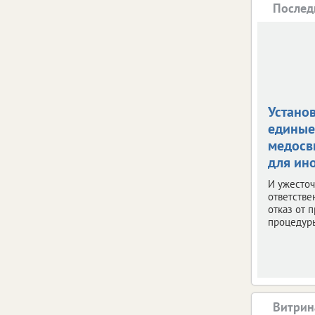
Послед
Устано
единые
медосв
для ин
И ужесто
ответстве
отказ от 
процедур
Витрин