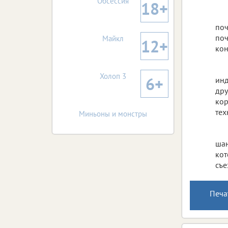
Обсессия
18+
поч
поч
Майкл
12+
кон
Холоп 3
6+
инд
дру
кор
тех
Миньоны и монстры
шан
кот
съе
Печа