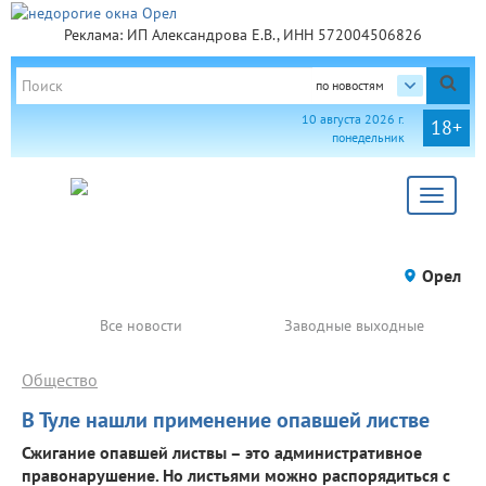
Реклама: ИП Александрова Е.В., ИНН 572004506826
по новостям
10 августа 2026 г.
18+
понедельник
Toggle
navigat
Орел
Все новости
Заводные выходные
Общество
В Туле нашли применение опавшей листве
Сжигание опавшей листвы – это административное
правонарушение. Но листьями можно распорядиться с