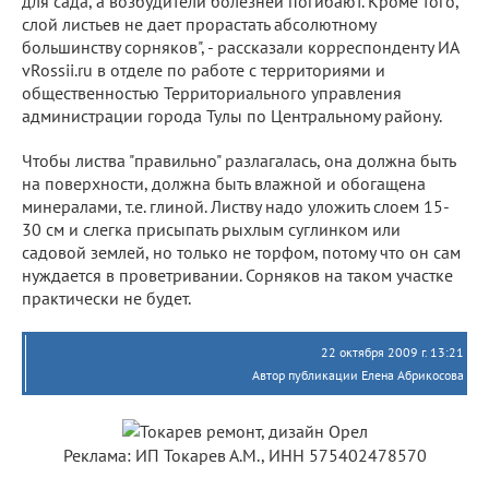
для сада, а возбудители болезней погибают. Кроме того,
слой листьев не дает прорастать абсолютному
большинству сорняков", - рассказали корреспонденту ИА
vRossii.ru в отделе по работе с территориями и
общественностью Территориального управления
администрации города Тулы по Центральному району.
Чтобы листва "правильно" разлагалась, она должна быть
на поверхности, должна быть влажной и обогащена
минералами, т.е. глиной. Листву надо уложить слоем 15-
30 см и слегка присыпать рыхлым суглинком или
садовой землей, но только не торфом, потому что он сам
нуждается в проветривании. Сорняков на таком участке
практически не будет.
22 октября 2009 г. 13:21
Автор публикации Елена Абрикосова
Реклама: ИП Токарев А.М., ИНН 575402478570