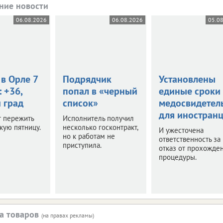
ние новости
06.08.2026
06.08.2026
05.0
в Орле 7
Подрядчик
Установлены
: +36,
попал в «черный
единые сроки
 град
список»
медосвидетел
для иностран
т пережить
Исполнитель получил
кую пятницу.
несколько госконтракт,
И ужесточена
но к работам не
ответственность за
приступила.
отказ от прохожде
процедуры.
а товаров
(на правах рекламы)