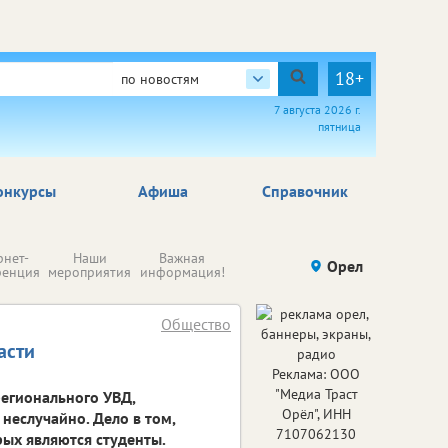
18+
по новостям
7 августа 2026 г.
пятница
онкурсы
Афиша
Справочник
Н
рнет-
Наши
Важная
Происшествия
Орел
Здоровье
комп
ренция
мероприятия
информация!
п
ре
Общество
асти
Реклама: ООО
"Медиа Траст
регионального УВД,
Орёл", ИНН
еслучайно. Дело в том,
7107062130
рых являются студенты.