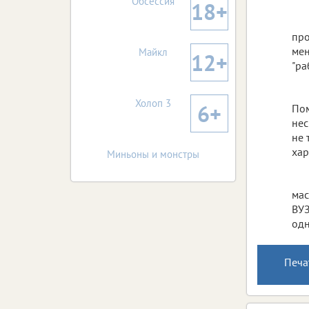
Обсессия
18+
про
мен
Майкл
12+
"ра
Холоп 3
6+
Пом
нес
не 
хар
Миньоны и монстры
мас
ВУЗ
одн
Печа