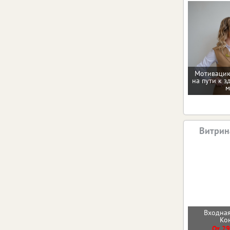
Мотивацию
на пути к з
м
Витрин
Входная
Ко
От 29