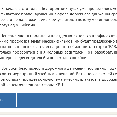
В начале этого года в Белгородских вузах уже проводились м
филактике правонарушений в сфере дорожного движения сред
ее, это не дало ожидаемых результатов, а потому милиционер
боту над ошибками".
Теперь студенты-водители не отделаются только профилактич
имо просмотра тематических фильмов, им будет предложено
колько вопросов из экзаменационных билетов категории "В". За
только проверить знания молодых водителей, но и разобрать в
актерные для водителей и пешеходов ошибки.
Вопросы безопасности дорожного движения постоянно под
совых мероприятий учебных заведений. Вот и после зимней с
ов области пройдет конкурс тематических плакатов, а дорожна
ой из тем очередного сезона КВН.
ть