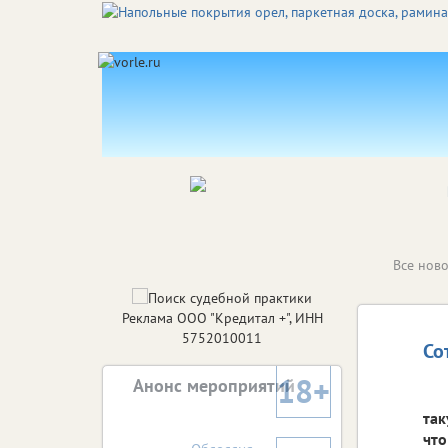
Все ново
Реклама ООО "Кредитал +", ИНН
5752010011
Со
18+
Анонс мероприятий
так
что