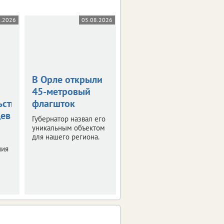
8.2026
05.08.2026
05.08.2026
В Орле открыли
Жара в +36
45-метровый
градусов
ьствования
флагшток
накроет
цев
Орловскую
Губернатор назвал его
область
уникальным объектом
для нашего региона.
Синоптики
ния
прогнозируют
знойные четверг и
пятницу.