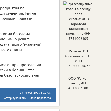
ероприятия по
и студентов. Тем не
ы решили провести
Реклама: ООО
"Городская
клининговая
ескими беседами.
компания", ИНН
 анонимно решить
5754006405
дача такого "экзамена"
месте с ними
Реклама: ИП
Костенников Я.О ,
ИНН
нимают при проведении
575300050627
ессии в большинстве
я безопасность станет
ООО "Регион
центр", ИНН
4817003180
25 ноября 2009 г. 12:08
Автор публикации Елена Воропаева