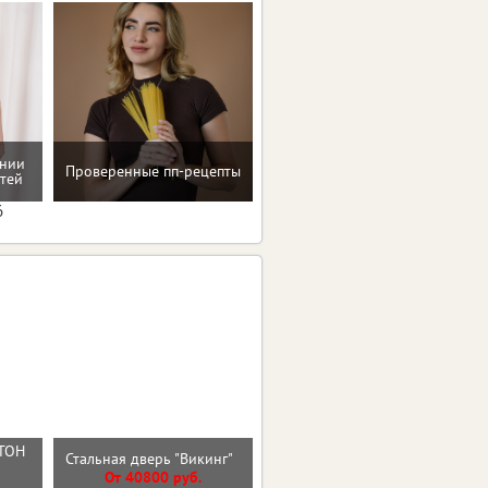
ении
Проверенные пп-рецепты
Программа снижения веса
тей
6
ТОН
Входная дверь ЧЕРНОЕ
Стальная дверь "Викинг"
Й
ЗЕРКАЛО
От 40800 руб.
От 33000 руб.