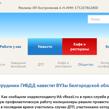
Реклама: ИП Костромичев А. Н. ИНН: 575207862800
Кафе и
Работа у нас
Новости
К
рестораны
Заводные
Кафе и
Инте
сти
ДТП
Общество
выходные
рестораны
конфе
трудники ГИБДД навестят ВУЗы Белгородской обл
Как сообщили корреспонденту ИА vRossii.ru в пресс-службе 
ую профилактическую работу милиционеры решили провести н
 в последнее время участились случаи ДТП, участниками кото