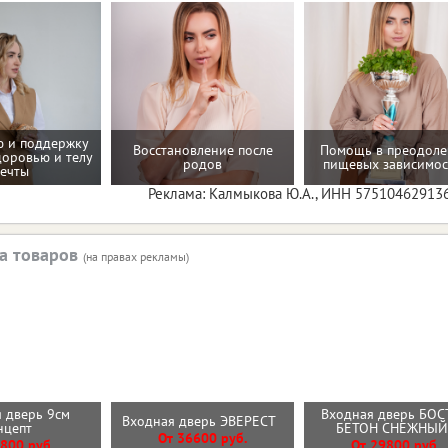
 и поддержку
Восстановление после
Помощь в преодол
доровью и телу
родов
пищевых зависимос
ечты
Реклама: Калмыкова Ю.А., ИНН 57510462913
а товаров
(на правах рекламы)
 дверь 9см
Входная дверь БОС
Входная дверь ЭВЕРЕСТ
нцепт
БЕТОН СНЕЖНЫ
От 36600 руб.
800 руб.
От 29800 руб.