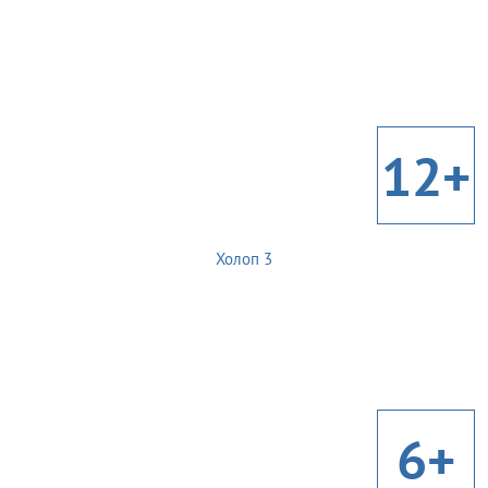
12+
Холоп 3
6+