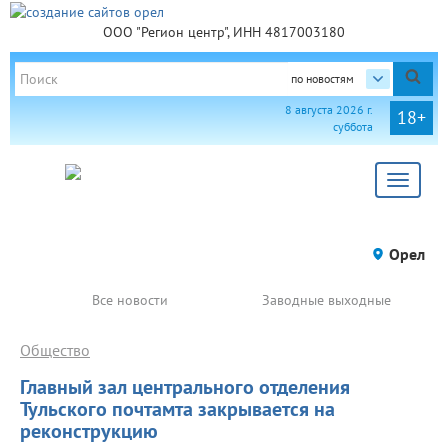
ООО "Регион центр", ИНН 4817003180
по новостям
8 августа 2026 г.
18+
суббота
Toggle
navigat
Орел
Все новости
Заводные выходные
Общество
Главный зал центрального отделения
Тульского почтамта закрывается на
реконструкцию