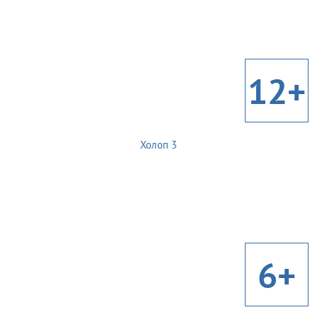
12+
Холоп 3
6+