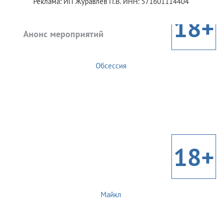
Реклама: ИП Журавлев П.В. ИНН: 571601114404
18+
Анонс мероприятий
Обсессия
18+
Майкл