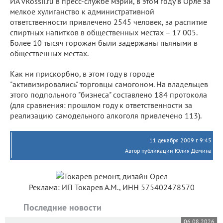
ИА vRossii.ru в пресс-службе мэрии, в этом году в Орле за
мелкое хулиганство к административной
ответственности привлечено 2545 человек, за распитие
спиртных напитков в общественных местах – 17 005.
Более 10 тысяч горожан были задержаны пьяными в
общественных местах.
Как ни прискорбно, в этом году в городе
"активизировались" торговцы самогоном. На владельцев
этого подпольного "бизнеса" составлено 184 протокола
(для сравнения: прошлом году к ответственности за
реализацию самодельного алкоголя привлечено 113).
11 декабря 2009 г. 9:45
Автор публикации Юлия Демина
Реклама: ИП Токарев А.М., ИНН 575402478570
Последние новости
06.08.2026