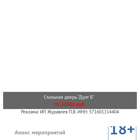
Стальная дверь "Дуэт Б"
От 32000 руб.
Реклама: ИП Журавлев П.В. ИНН: 571601114404
18+
Анонс мероприятий