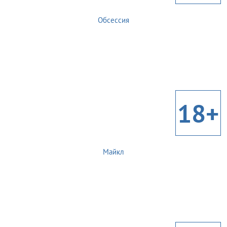
Обсессия
18+
Майкл