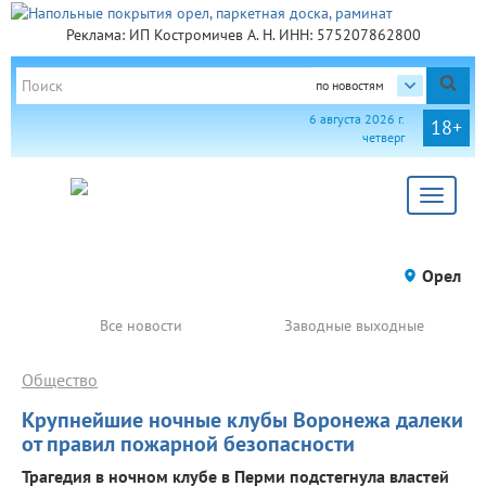
Реклама: ИП Костромичев А. Н. ИНН: 575207862800
по новостям
6 августа 2026 г.
18+
четверг
Toggle
navigat
Орел
Все новости
Заводные выходные
Общество
Крупнейшие ночные клубы Воронежа далеки
от правил пожарной безопасности
Трагедия в ночном клубе в Перми подстегнула властей