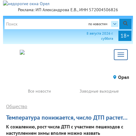
Реклама: ИП Александрова Е.В., ИНН 572004506826
по новостям
8 августа 2026 г.
18+
суббота
Toggle
navigat
Орел
Все новости
Заводные выходные
Общество
Температура понижается, число ДТП растет…
К сожалению, рост числа ДТП с участием пешеходов с
наступлением зимы вполне можно назвать