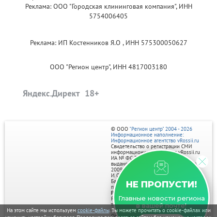
Реклама: ООО "Городская клининговая компания", ИНН
5754006405
Реклама: ИП Костенников Я.О , ИНН 575300050627
ООО "Регион центр", ИНН 4817003180
Яндекс.Директ
© ООО
"Регион центр" 2004 - 2026
Информационное наполнение:
Информационное агентство vRossii.ru
Свидетельство о регистрации СМИ
информационного агентства vRossii.ru
ИА № ФС 77‑35502
выдано РОСКОМНАДЗОРом 04 марта
2009г.
И. О. Главного редактора Нарыков А. Н.
Баннеры на портале размещаются на
НЕ ПРОПУСТИ!
правах рекламы.
Реклама на портале:
Главные новости региона
Рекламное агентство "Умный маркетинг"
тел. 7-910-267-70-40,
в вашей почте!
email: umnyy.marketing@yandex.ru
На этом сайте мы используем
cookie-файлы
. Вы можете прочитать о cookie-файлах или
Отдельные публикации могут содержать