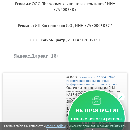
Реклама: ООО "Городская клининговая компания", ИНН
5754006405
Реклама: ИП Костенников Я.О , ИНН 575300050627
ООО "Регион центр", ИНН 4817003180
Яндекс.Директ
© ООО
"Регион центр" 2004 - 2026
Информационное наполнение:
Информационное агентство vRossii.ru
Свидетельство о регистрации СМИ
информационного агентства vRossii.ru
ИА № ФС 77‑35502
выдано РОСКОМНАДЗОРом 04 марта
2009г.
И. О. Главного редактора Нарыков А. Н.
Баннеры на портале размещаются на
НЕ ПРОПУСТИ!
правах рекламы.
Реклама на портале:
Главные новости региона
Рекламное агентство "Умный маркетинг"
тел. 7-910-267-70-40,
в вашей почте!
email: umnyy.marketing@yandex.ru
На этом сайте мы используем
cookie-файлы
. Вы можете прочитать о cookie-файлах или
Отдельные публикации могут содержать