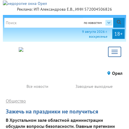
Реклама: ИП Александрова Е.В., ИНН 572004506826
по новостям
9 августа 2026 г.
18+
воскресенье
Toggle
navigat
Орел
Все новости
Заводные выходные
Общество
Зажечь на праздники не получиться
В Хрустальном зале областной администрации
обсудили вопросы безопасности. Главные претензии