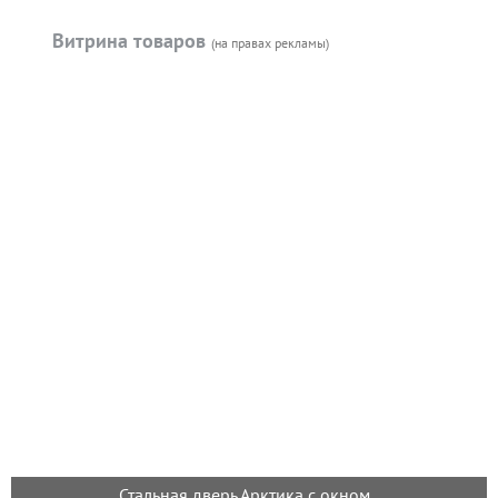
Витрина товаров
(на правах рекламы)
Стальная дверь Арктика с окном