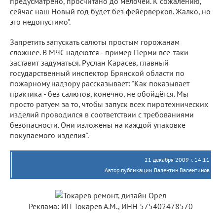
предусматрено, просчитано до мелочей. К сожалению,
сейчас наш Новый год будет без фейерверков. Жалко, но
это недопустимо".
Запретить запускать салюты простым горожанам
сложнее. В МЧС надеются - пример Перми все-таки
заставит задуматься. Руслан Карасев, главный
государственный инспектор Брянской области по
пожарному надзору рассказывает: "Как показывает
практика - без салютов, конечно, не обойдётся. Мы
просто ратуем за то, чтобы запуск всех пиротехнических
изделий проводился в соответствии с требованиями
безопасности. Они изложены на каждой упаковке
покупаемого изделия".
21 декабря 2009 г. 14:11
Автор публикации Валентин Валентинов
Реклама: ИП Токарев А.М., ИНН 575402478570