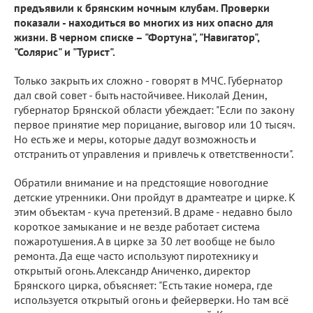
предъявили к брянским ночным клубам. Проверки
показали - находиться во многих из них опасно для
жизни. В черном списке – "Фортуна", "Навигатор",
"Солярис" и "Турист".
Только закрыть их сложно - говорят в МЧС. Губернатор
дал свой совет - быть настойчивее. Николай Денин,
губернатор Брянской области убеждает: "Если по закону
первое принятие мер порицание, выговор или 10 тысяч.
Но есть же и меры, которые дадут возможность и
отстранить от управления и привлечь к ответственности".
Обратили внимание и на предстоящие новогодние
детские утренники. Они пройдут в драмтеатре и цирке. К
этим объектам - куча претензий. В драме - недавно было
короткое замыкание и не везде работает система
пожаротушения. А в цирке за 30 лет вообще не было
ремонта. Да еще часто используют пиротехнику и
открытый огонь. Александр Аниченко, директор
Брянского цирка, объясняет: "Есть такие номера, где
используется открытый огонь и фейерверки. Но там всё