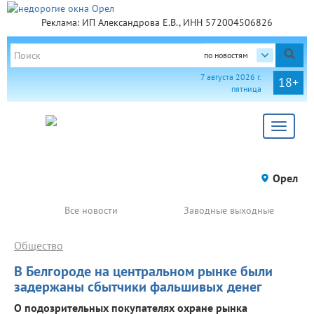
Реклама: ИП Александрова Е.В., ИНН 572004506826
по новостям
7 августа 2026 г.
18+
пятница
Toggle
navigat
Орел
Все новости
Заводные выходные
Общество
В Белгороде на центральном рынке были
задержаны сбытчики фальшивых денег
О подозрительных покупателях охране рынка