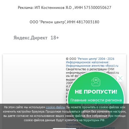
Реклама: ИП Костенников Я.О , ИНН 575300050627
ООО "Регион центр", ИНН 4817003180
Яндекс.Директ
© ООО
"Регион центр" 2004 - 2026
Информационное наполнение:
Информационное агентство vRossii.ru
Свидетельство о регистрации СМИ
информационного агентства vRossii.ru
ИА № ФС 77‑35502
выдано РОСКОМНАДЗОРом 04 марта
2009г.
И. О. Главного редактора Нарыков А. Н.
Баннеры на портале размещаются на
НЕ ПРОПУСТИ!
правах рекламы.
Реклама на портале:
Главные новости региона
Рекламное агентство "Умный маркетинг"
тел. 7-910-267-70-40,
в вашей почте!
email: umnyy.marketing@yandex.ru
На этом сайте мы используем
cookie-файлы
. Вы можете прочитать о cookie-файлах или
Отдельные публикации могут содержать
изменить настройки браузера. Продолжая пользоваться сайтом без изменения настроек,
информацию, не предназначенную для
ПОДПИСАТЬСЯ
вы даете согласие на использование ваших cookie-файлов. Все собранные при помощи
пользователей до 18 лет.
cookie-файлов данные будут храниться на территории РФ.
Политика в отношении обработки
персональных данных
Политика обработки файлов cookie