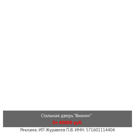
Стальная дверь "Викинг"
От 40800 руб.
Реклама: ИП Журавлев П.В. ИНН: 571601114404