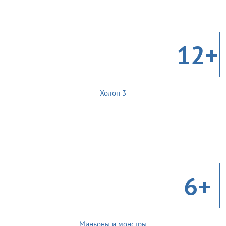
12+
Холоп 3
6+
Миньоны и монстры