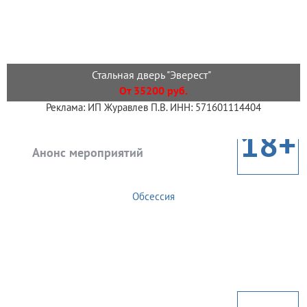
Стальная дверь "Эверест"
От 35200 руб.
Реклама: ИП Журавлев П.В. ИНН: 571601114404
18+
Анонс мероприятий
Обсессия