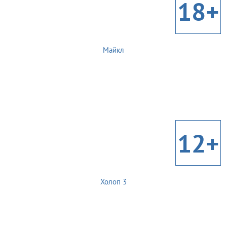
18+
Майкл
12+
Холоп 3