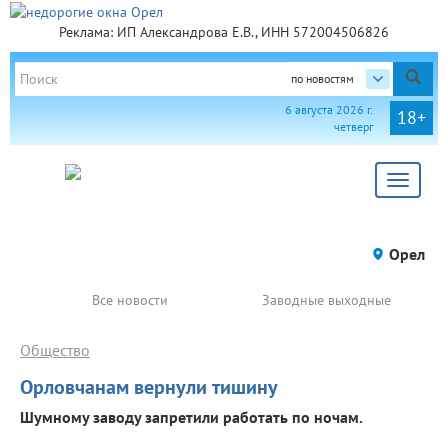
Реклама: ИП Александрова Е.В., ИНН 572004506826
по новостям
6 августа 2026 г.
18+
четверг
Toggle
navigat
Орел
Все новости
Заводные выходные
Общество
Орловчанам вернули тишину
Шумному заводу запретили работать по ночам.