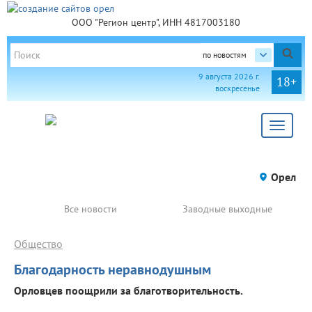
ООО "Регион центр", ИНН 4817003180
по новостям
9 августа 2026 г.
18+
воскресенье
Toggle
navigat
Орел
Все новости
Заводные выходные
Общество
Благодарность неравнодушным
Орловцев поощрили за благотворительность.