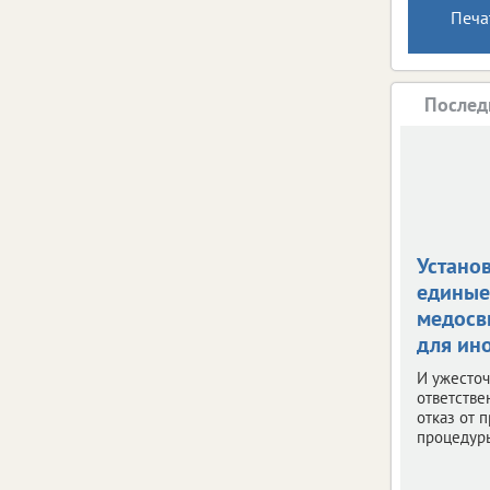
Печа
Послед
Устано
единые
медосв
для ин
И ужесто
ответстве
отказ от 
процедур