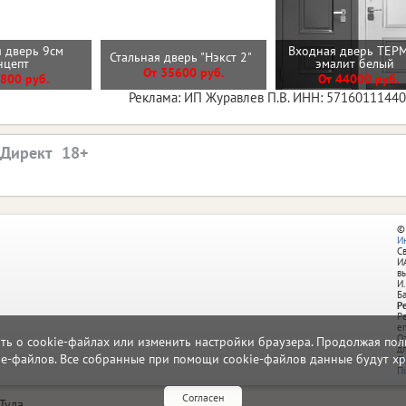
 дверь 9см
Входная дверь ТЕР
Стальная дверь "Нэкст 2"
нцепт
эмалит белый
От 35600 руб.
800 руб.
От 44000 руб.
Реклама: ИП Журавлев П.В. ИНН: 5716011144
.Директ
©
И
С
И
в
И.
Б
Р
Р
e
О
ать о cookie-файлах или изменить настройки браузера. Продолжая поль
д
ie-файлов. Все собранные при помощи cookie-файлов данные будут хр
П
П
Согласен
Тула