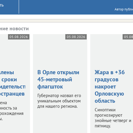
ть
Автор публ
ние новости
05.08.2026
05.08.2026
05.0
влены
В Орле открыли
Жара в +36
 сроки
45-метровый
градусов
идетельствования
флагшток
накроет
остранцев
Орловскую
Губернатор назвал его
область
уникальным объектом
чена
для нашего региона.
нность за
Синоптики
прохождения
прогнозируют
ы.
знойные четверг и
пятницу.