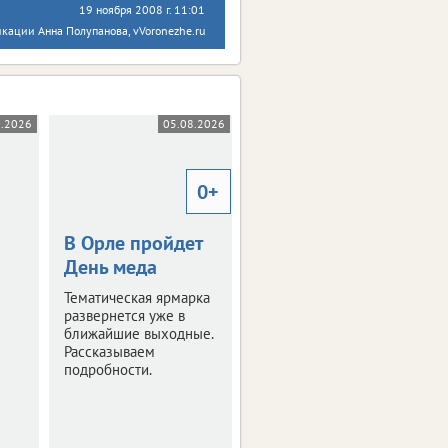
19 ноября 2008 г. 11:01
икации Анна Полупанова, vVoronezhe.ru
8.2026
05.08.2026
05.08.2026
0+
В Орле пройдет
Почтовое
День меда
отделение
Орловского
Тематическая ярмарка
Главпочтамта
развернется уже в
ближайшие выходные.
переехало
Рассказываем
подробности.
Но адрес остался
прежним.