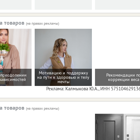
а товаров
(на правах рекламы)
Мотивацию и поддержку
 преодолении
Рекомендации п
на пути к здоровью и телу
зависимостей
коррекции веса
мечты
Реклама: Калмыкова Ю.А., ИНН 57510462913
а товаров
(на правах рекламы)