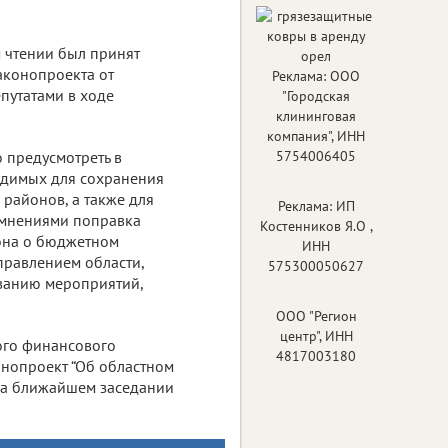
 чтении был принят
аконопроекта от
Реклама: ООО
путатами в ходе
"Городская
клининговая
компания", ИНН
 предусмотреть в
5754006405
одимых для сохранения
 районов, а также для
Реклама: ИП
 мнениями поправка
Костенников Я.О ,
кона о бюджетном
ИНН
правлением области,
575300050627
ванию мероприятий,
ООО "Регион
центр", ИНН
ого финансового
4817003180
онопроект “Об областном
 на ближайшем заседании