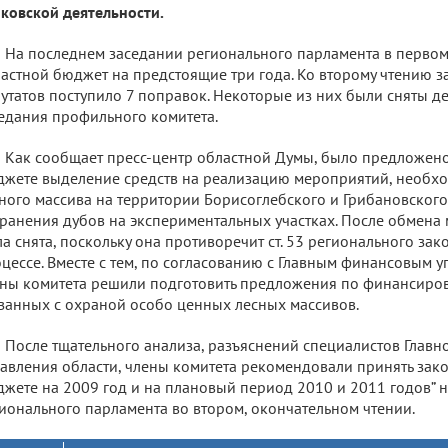
ковской деятельности.
На последнем заседании регионального парламента в первом
астной бюджет на предстоящие три года. Ко второму чтению з
утатов поступило 7 поправок. Некоторые из них были сняты де
едания профильного комитета.
Как сообщает пресс-центр областной Думы, было предложено
жете выделение средств на реализацию мероприятий, необх
ного массива на территории Борисоглебского и Грибановского
ранения дубов на экспериментальных участках. После обмена
а снята, поскольку она противоречит ст. 53 регионального за
цессе. Вместе с тем, по согласованию с Главным финансовым у
ны комитета решили подготовить предложения по финансиро
занных с охраной особо ценных лесных массивов.
После тщательного анализа, разъяснений специалистов Главн
авления области, члены комитета рекомендовали принять зак
жете на 2009 год и на плановый период 2010 и 2011 годов”
ионального парламента во втором, окончательном чтении.