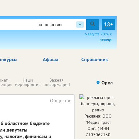
18+
по новостям
6 августа 2026 г.
четверг
онкурсы
Афиша
Справочник
Н
рнет-
Наши
Важная
Происшествия
Орел
Здоровье
комп
ренция
мероприятия
информация!
п
ре
Общество
Реклама: ООО
"Медиа Траст
Об областном бюджете
Орёл", ИНН
ели депутаты
7107062130
, налогам, финансам и