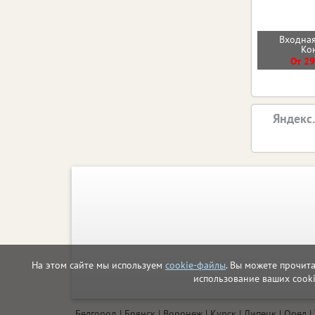
Входная
Ко
От 29
Яндекс
На этом сайте мы используем
cookie-файлы
. Вы можете прочит
использование ваших cook
Белгород
Брянск
Воронеж
Курск
Липецк
Орел