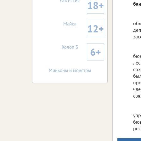
Обсессия
18+
бан
обл
Майкл
12+
деп
зас
Холоп 3
6+
бюд
лес
сох
Миньоны и монстры
был
про
чле
свя
упр
бюд
рег