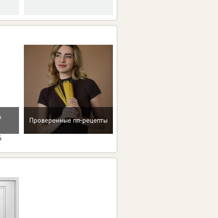
о
Проверенные пп-рецепты
Консультация по питанию
6