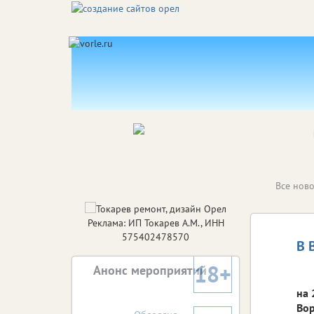
Все ново
Реклама: ИП Токарев А.М., ИНН
575402478570
В 
18+
Анонс мероприятий
на 
Вор