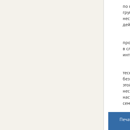
по 
гру
нес
дей
про
в с
инт
тес
без
это
нес
нас
сем
Печа