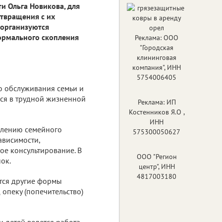
и Ольга Новикова, для
отвращения с их
 организуются
ормального скопления
Реклама: ООО
"Городская
клининговая
компания", ИНН
5754006405
о обслуживания семьи и
ся в трудной жизненной
Реклама: ИП
Костенников Я.О ,
ИНН
влению семейного
575300050627
ависимости,
ое консультирование. В
ООО "Регион
ок.
центр", ИНН
4817003180
тся другие формы
 опеку (попечительство)
 детей ведется работа