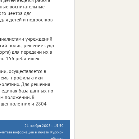
йные воспитательные
ого центра для
для детей и подростков
ециалистами учреждений
кий полис, решение суда
орта) для передачи их в
но 156 ребятишек.
ии, осуществляется в
стемы профилактики
нолетних. Для решения
а единая база данных по
м положении. В
ершеннолетних и 2804
21 ноября 2008 г. 15:50
омитета информации и печати Курской
области