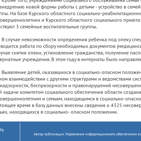
внедрению новой формы работы с детьми - устройство в семе
ппы. На базе Курского областного социально-реабилитационн
овершеннолетних и Курского областного социального приюта 
ствуют 3 семейные воспитательные группы.
В случае невозможности определения ребенка под опеку сп
водится работа по сбору необходимых документов (медицинс
лучае снятия опеки, установление гражданства, получение пасп
ернатные учреждения. В этом году в интернаты было направле
Выявление детей, оказавшихся в социально-опасном положен
ном взаимодействии с другими структурами и ведомствами си
надзорности, беспризорности и правонарушений несовершен
й задачи комитетом социального обеспечения области создан
овершеннолетним и семьям, находящимся в социально-опасно
тоящее время в базу данных внесены сведения о 4325 несов
ьях, находящихся в социально- опасном положении.
ть
Автор публикации Управление информационного обеспечения к