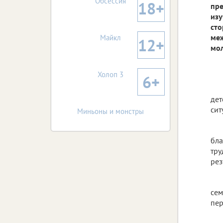
Обсессия
18+
пре
изу
сто
меж
Майкл
12+
мо
Холоп 3
6+
дет
сит
Миньоны и монстры
бла
тру
рез
сем
пер