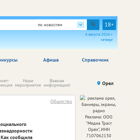
18+
по новостям
6 августа 2026 г.
четверг
онкурсы
Афиша
Справочник
Н
рнет-
Наши
Важная
Происшествия
Орел
Здоровье
комп
ренция
мероприятия
информация!
п
ре
Общество
Реклама: ООО
"Медиа Траст
социального
Орёл", ИНН
безнадзорности
7107062130
 Как сообщила