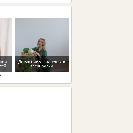
ении
Домашние упражнения и
Рекомендации по
тей
тренировки
коррекции веса
6