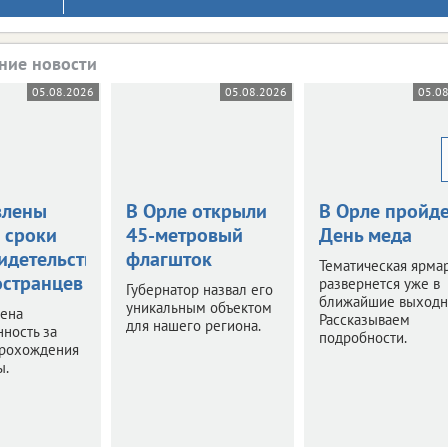
ние новости
05.08.2026
05.08.2026
05.0
влены
В Орле открыли
В Орле пройде
 сроки
45-метровый
День меда
идетельствования
флагшток
Тематическая ярма
остранцев
развернется уже в
Губернатор назвал его
ближайшие выходн
уникальным объектом
чена
Рассказываем
для нашего региона.
нность за
подробности.
прохождения
ы.