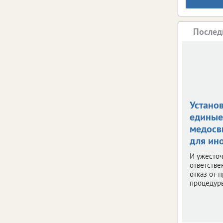
Послед
Устано
единые
медосв
для ин
И ужесто
ответстве
отказ от 
процедур