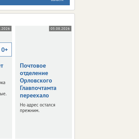
8.2026
05.08.2026
05.08.2026
0+
т
Почтовое
Почетных
отделение
граждан Орла
Орловского
стало больше
рка
Главпочтамта
Новое для себя звание
ые.
переехало
получили три
человека.
Но адрес остался
прежним.