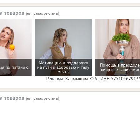
а товаров
(на правах рекламы)
Мотивацию и поддержку
Помощь в преодол
ия по питанию
на пути к здоровью и телу
пищевых зависимос
мечты
Реклама: Калмыкова Ю.А., ИНН 57510462913
а товаров
(на правах рекламы)