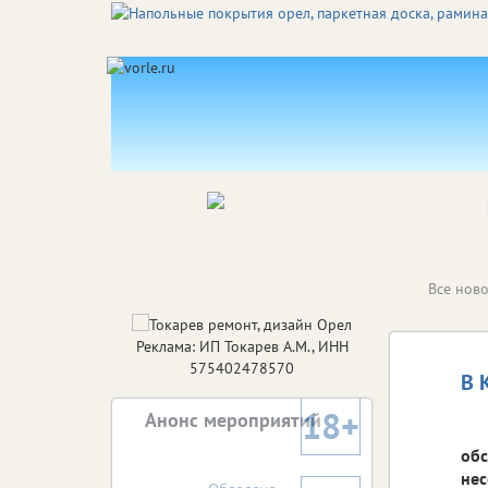
Все ново
Реклама: ИП Токарев А.М., ИНН
575402478570
В 
18+
Анонс мероприятий
обс
нес