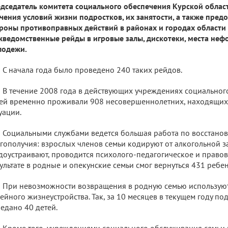
дседатель комитета социального обеспечения Курской област
чения условий жизни подростков, их занятости, а также пред
роны противоправных действий в районах и городах области
ведомственные рейды в игровые залы, дискотеки, места неф
лодежи.
С начала года было проведено 240 таких рейдов.
В течение 2008 года в действующих учреждениях социальног
ей временно проживали 908 несовершеннолетних, находящих
уации.
Социальными службами ведется большая работа по восстано
гополучия: взрослых членов семьи кодируют от алкогольной з
доустраивают, проводится психолого-педагогическое и правов
ультате в родные и опекунские семьи смог вернуться 431 ребен
При невозможности возвращения в родную семью использую
ейного жизнеустройства. Так, за 10 месяцев в текущем году под
едано 40 детей.
Кроме того, учреждениями социального обслуживания семьи и