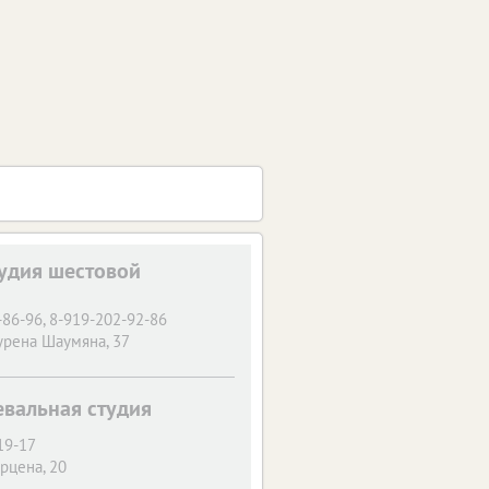
тудия шестовой
-86-96, 8-919-202-92-86
Сурена Шаумяна, 37
евальная студия
19-17
ерцена, 20