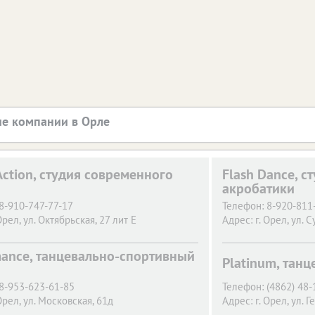
е компании в Орле
Action, студия современного
Flash Dance, с
акробатики
8-910-747-77-17
Телефон:
8-920-811
Орел,
ул. Октябрьская, 27 лит Е
Адрес:
г. Орел,
ул. 
mance, танцевально-спортивный
Platinum, танц
8-953-623-61-85
Телефон:
(4862) 48-
Орел,
ул. Московская, 61д
Адрес:
г. Орел,
ул. Г