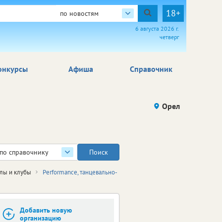
18+
по новостям
6 августа 2026 г.
четверг
онкурсы
Афиша
Справочник
Орел
по справочнику
лы и клубы
Performance, танцевально-
Добавить новую
организацию