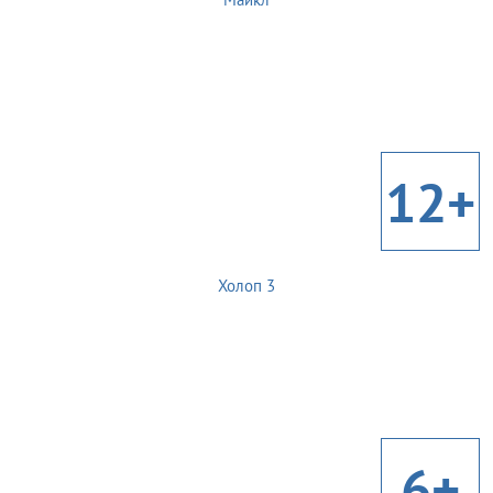
12+
Холоп 3
6+