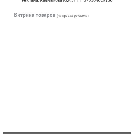
Реклама: Калмыкова Ю.А., ИНН 575104629136
Витрина товаров
(на правах рекламы)