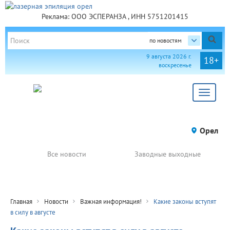
Реклама: ООО ЭСПЕРАНЗА , ИНН 5751201415
по новостям
9 августа 2026 г.
18+
воскресенье
Toggle
navigat
Орел
Все новости
Заводные выходные
Главная
Новости
Важная информация!
Какие законы вступят
в силу в августе