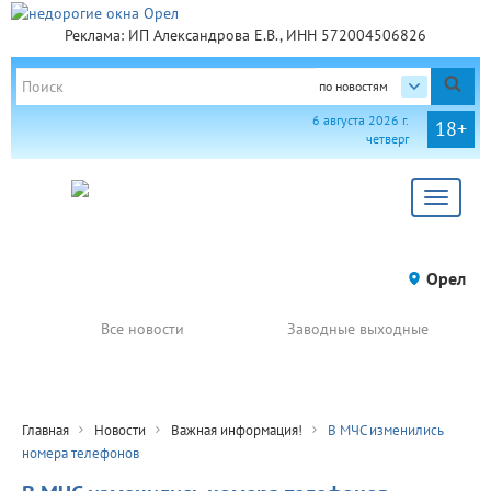
Реклама: ИП Александрова Е.В., ИНН 572004506826
по новостям
6 августа 2026 г.
18+
четверг
Toggle
navigat
Орел
Все новости
Заводные выходные
Главная
Новости
Важная информация!
В МЧС изменились
номера телефонов