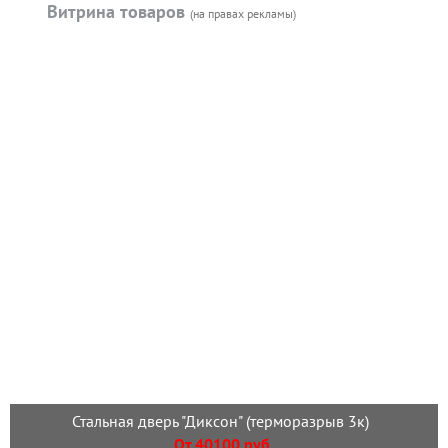
Витрина товаров
(на правах рекламы)
Стальная дверь "Диксон" (терморазрыв 3к)
От 40100 руб.