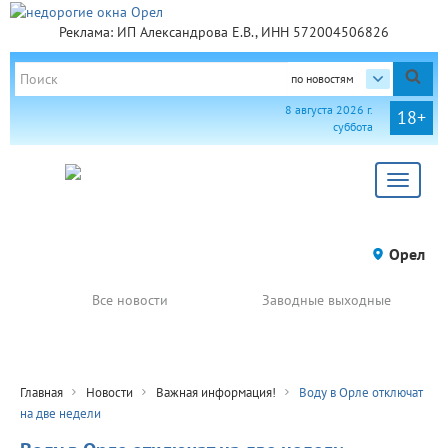
Реклама: ИП Александрова Е.В., ИНН 572004506826
по новостям
8 августа 2026 г.
18+
суббота
Toggle
navigat
Орел
Все новости
Заводные выходные
Главная
Новости
Важная информация!
Воду в Орле отключат
на две недели