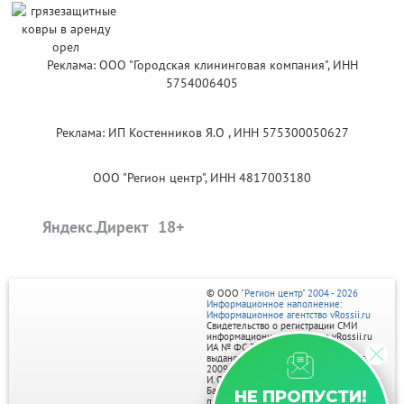
Реклама: ООО "Городская клининговая компания", ИНН
5754006405
Реклама: ИП Костенников Я.О , ИНН 575300050627
ООО "Регион центр", ИНН 4817003180
Яндекс.Директ
© ООО
"Регион центр" 2004 - 2026
Информационное наполнение:
Информационное агентство vRossii.ru
Свидетельство о регистрации СМИ
информационного агентства vRossii.ru
ИА № ФС 77‑35502
выдано РОСКОМНАДЗОРом 04 марта
2009г.
И. О. Главного редактора Нарыков А. Н.
Баннеры на портале размещаются на
НЕ ПРОПУСТИ!
правах рекламы.