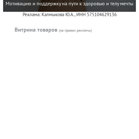
Мотивацию и поддержку на пути к здоровью и телу мечты
Реклама: Калмыкова Ю.А., ИНН 575104629136
Витрина товаров
(на правах рекламы)