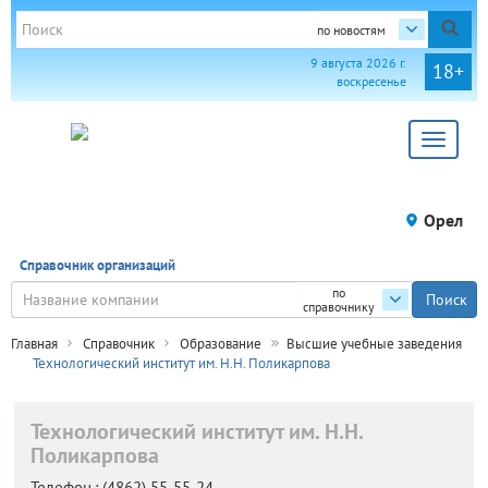
по новостям
9 августа 2026 г.
18+
воскресенье
Toggle
navigat
Орел
Справочник организаций
по
справочнику
Главная
Справочник
Образование
Высшие учебные заведения
Технологический институт им. Н.Н. Поликарпова
Технологический институт им. Н.Н.
Поликарпова
Телефон.:
(4862) 55-55-24