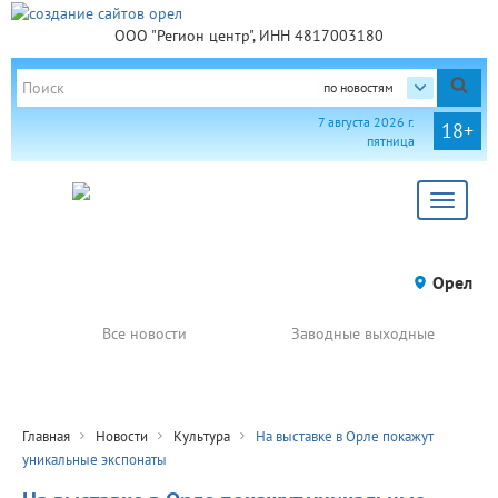
ООО "Регион центр", ИНН 4817003180
по новостям
7 августа 2026 г.
18+
пятница
Toggle
navigat
Орел
Все новости
Заводные выходные
Главная
Новости
Культура
На выставке в Орле покажут
уникальные экспонаты