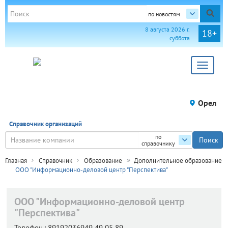
по новостям
8 августа 2026 г.
18+
суббота
Toggle
navigat
Орел
Справочник организаций
по
справочнику
Главная
Справочник
Образование
Дополнительное образование
ООО "Информационно-деловой центр "Перспектива"
ООО "Информационно-деловой центр
"Перспектива"
Телефон.:
89192036949 49 05 89