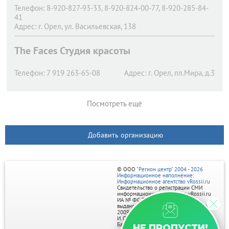
Телефон:
8-920-827-93-33, 8-920-824-00-77, 8-920-285-84-
41
Адрес:
г. Орел,
ул. Васильевская, 138
The Faces Студия красоты
Телефон:
7 919 263-65-08
Адрес:
г. Орел,
пл.Мира, д.3
Посмотреть ещё
Добавить организацию
© ООО
"Регион центр" 2004 - 2026
Информационное наполнение:
Информационное агентство vRossii.ru
Свидетельство о регистрации СМИ
информационного агентства vRossii.ru
ИА № ФС 77‑35502
выдано РОСКОМНАДЗОРом 04 марта
2009г.
И. О. Главного редактора Нарыков А. Н.
Баннеры на портале размещаются на
НЕ ПРОПУСТИ!