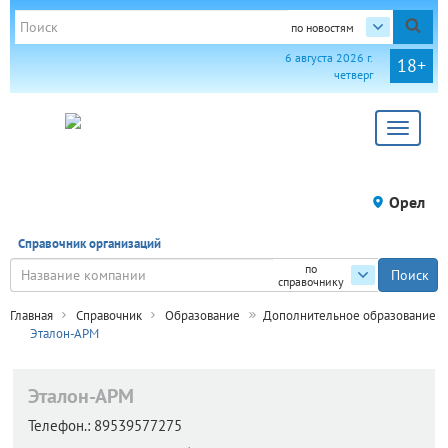
по новостям
6 августа 2026 г.
18+
четверг
Toggle
navigat
Орел
Справочник организаций
по
справочнику
Главная
Справочник
Образование
Дополнительное образование
Эталон-АРМ
Эталон-АРМ
Телефон.:
89539577275