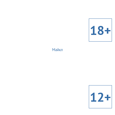
18+
Майкл
12+