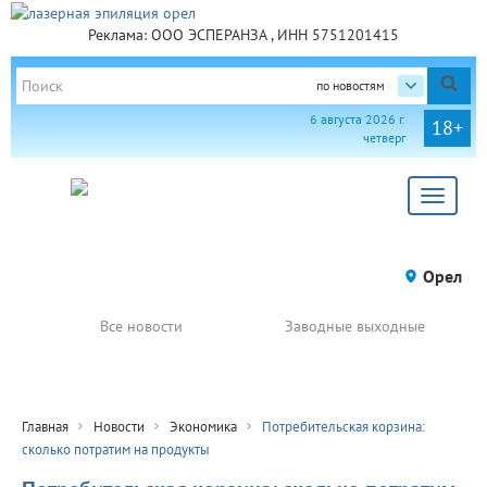
Реклама: ООО ЭСПЕРАНЗА , ИНН 5751201415
по новостям
6 августа 2026 г.
18+
четверг
Toggle
navigat
Орел
Все новости
Заводные выходные
Главная
Новости
Экономика
Потребительская корзина:
сколько потратим на продукты