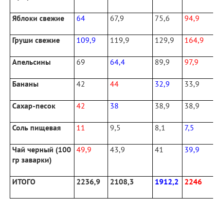
Яблоки свежие
64
67,9
75,6
94,9
Груши свежие
109,9
119,9
129,9
164,9
Апельсины
69
64,4
89,9
97,9
Бананы
42
44
32,9
33,9
Сахар-песок
42
38
38,9
38,9
Соль пищевая
11
9,5
8,1
7,5
Чай черный (100
49,9
43,9
41
39,9
гр заварки)
ИТОГО
2236,9
2108,3
1912,2
2246