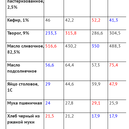
пастеризованное,
2,5%
Кефир, 1%
46
42,2
52,2
41,3
Творог, 9%
233,3
315,8
286,6
304,5
Масло сливочное,
516,6
430,2
350
488,3
82,5%
Масло
56,6
64,4
57,3
75,4
подсолнечное
Яйцо столовое,
29
44,6
39,9
47,9
1С
Мука пшеничная
24
27,8
29,1
25,9
Хлеб черный из
21,5
21,2
17,9
17,9
ржаной муки