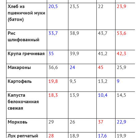
Хлеб из
20,5
23,5
22
23,9
пшеничной муки
(батон)
Рис
33,7
38,9
43,7
53,6
шлифованный
Крупа гречневая
35
39,9
41,2
42,3
Макароны
36,6
24
45
25,9
Картофель
19,8
9,5
13,2
9
Капуста
18,3
13,9
10,4
14,5
белокочанная
свежая
Морковь
29
26
37
22,9
Лук репчатый
28
18,9
17,6
19,9