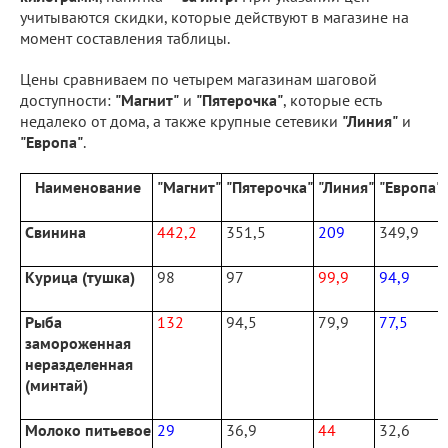
учитываются скидки, которые действуют в магазине на
момент составления таблицы.
Цены сравниваем по четырем магазинам шаговой
доступности:
"Магнит"
и
"Пятерочка"
, которые есть
недалеко от дома, а также крупные сетевики
"Линия"
и
"Европа"
.
Наименование
"Магнит"
"Пятерочка"
"Линия"
"Европа"
Свинина
442,2
351,5
209
349,9
Курица (тушка)
98
97
99,9
94,9
Рыба
132
94,5
79,9
77,5
замороженная
неразделенная
(минтай)
Молоко питьевое
29
36,9
44
32,6